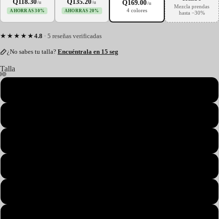
Q118.30
Q135.20
Q169.00
/u
/u
/u
Mezcla prendas
4 colores
AHORRAS 30%
AHORRAS 20%
hasta −30%
★★★★★
4.8
· 5 reseñas verificadas
¿No sabes tu talla?
Encuéntrala en 15 seg
Talla
S
M
L
XL
2XL
3XL