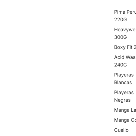
Pima Per
220G
Heavywei
300G
Boxy Fit
Acid Was
240G
Playeras
Blancas
Playeras
Negras
Manga La
Manga Co
Cuello