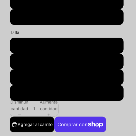
Beige
Azul
Talla
S
M
L
XL
Disminuir
Aumentar
cantidad
cantidad
Agregar al carrito