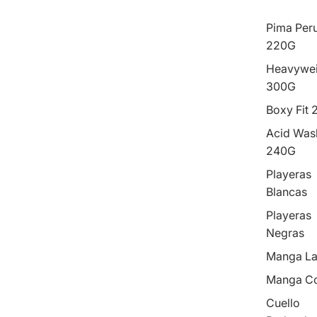
Pima Per
220G
Heavywei
300G
Boxy Fit
Acid Was
240G
Playeras
Blancas
Playeras
Negras
Manga La
Manga Co
Cuello