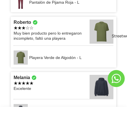
Pantalón de Pijama Roja - L
Roberto
Muy bien producto pero lo entregaron
Streetw
incompleto, faltó una playera
Playera Verde de Algodón - L
Melania
Excelente
Sudadero Negro Oversize con Capucha - L
Set Sudadero + Pants
AGREGAR AL CARRITO
Q478.00