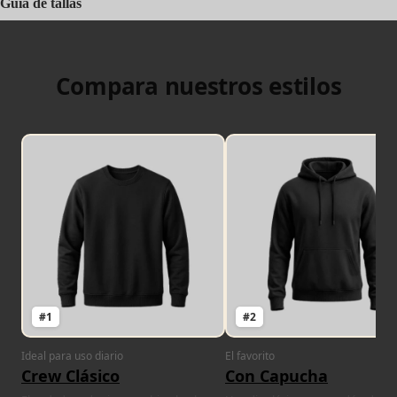
Guía de tallas
Compara nuestros estilos
#1
#2
Ideal para uso diario
El favorito
Crew Clásico
Con Capucha