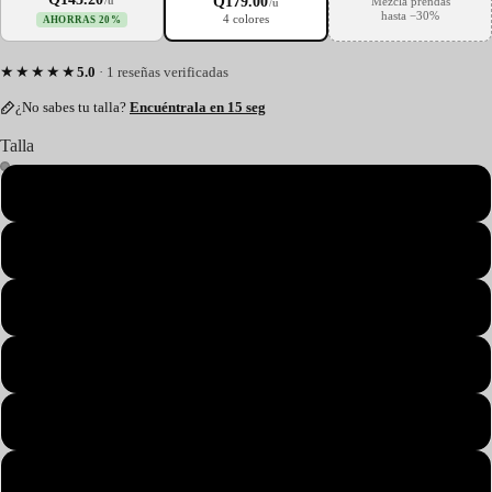
Q179.00
/u
Mezcla prendas
/u
hasta −30%
4 colores
AHORRAS 20%
★★★★★
5.0
· 1 reseñas verificadas
¿No sabes tu talla?
Encuéntrala en 15 seg
Talla
S
M
L
XL
2XL
3XL