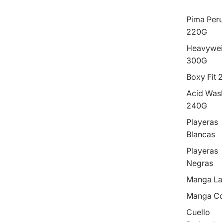
Pima Per
220G
Heavywei
300G
Boxy Fit
Acid Was
240G
Playeras
Blancas
Playeras
Negras
Manga La
Manga Co
Cuello