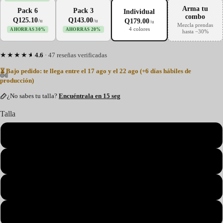
Arma tu
Pack 6
Pack 3
Individual
combo
Q125.10
Q143.00
Q179.00
/u
/u
/u
Mezcla prendas
4 colores
AHORRAS 30%
AHORRAS 20%
hasta −30%
★★★★★
4.6
· 47 reseñas verificadas
⏳ Bajo pedido: te llega entre el 17 ago y el 22 ago (+6 días hábiles de
producción)
¿No sabes tu talla?
Encuéntrala en 15 seg
Talla
S
M
L
XL