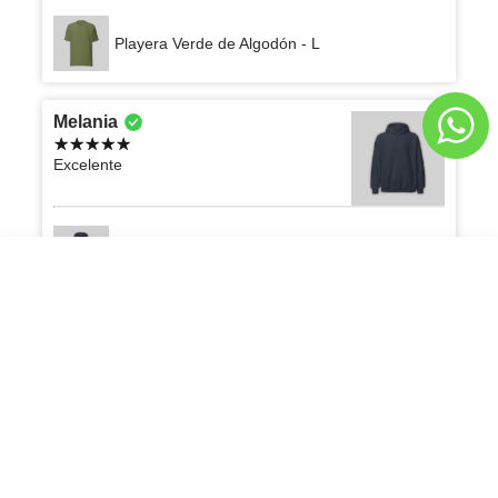
Playera Verde de Algodón - L
Melania
Excelente
Sudadero Negro Oversize con Capucha - L
Playera Azul de Algodón Cuello en V
AGREGAR AL CARRITO
Q179.00
Q179.00
Carlos
La verdad que estoy muy contento con el
producto, rebasó las expectativas que
tenía, 100% recomendado
Playera Oversize Blanca Marfil 300G - M