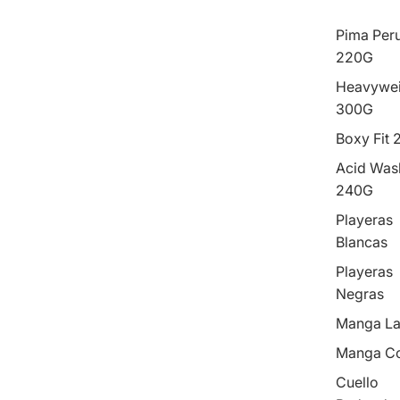
Pima Per
220G
Heavywei
300G
Boxy Fit
Acid Was
240G
Playeras
Blancas
Playeras
Negras
Manga La
Manga Co
Cuello