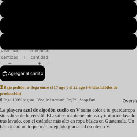
2XL
3XL
4XL
Disminuir
Aumentar
cantidad
cantidad
Agregar al carrito
⏳ Bajo pedido: te llega entre el 17 ago y el 22 ago (+6 días hábiles de
producción)
🔒 Pago 100% seguro · Visa, Mastercard, PayPal, Shop Pay
Oversi
La
playera azul de algodón cuello en V
suma color a tu guardarropa
sin salirse de lo versátil. El azul se mantiene intenso y uniforme lavado
tras lavado, con el estándar más alto en ropa básica en Guatemala. Un
básico con un toque más arreglado gracias al escote en V.