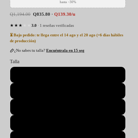
hasta −30%
Q1,194.00
Q835.80 ·
Q139.30/u
★★★★★
3.0
· 1 reseñas verificadas
⏳ Bajo pedido: te llega entre el 14 ago y el 20 ago (+6 días hábiles
de producción)
¿No sabes tu talla?
Encuéntrala en 15 seg
Talla
S
M
L
XL