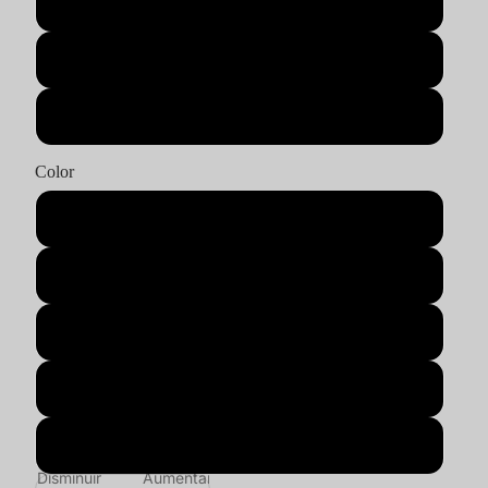
2XL
3XL
4XL
Color
Mix
Negro
Blanco
Negro y Blanco
Azul y Verde
Disminuir
Aumentar