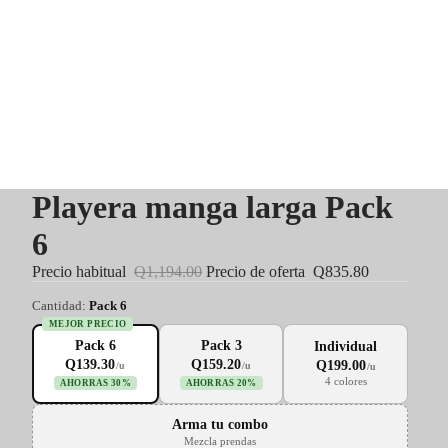
Playera manga larga Pack
6
Precio habitual
Q1,194.00
Precio de oferta
Q835.80
Cantidad:
Pack 6
MEJOR PRECIO
Pack 6
Pack 3
Individual
Q139.30
Q159.20
Q199.00
/u
/u
/u
4 colores
AHORRAS 30%
AHORRAS 20%
Arma tu combo
Mezcla prendas