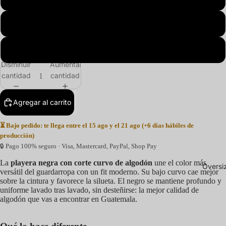
3XL
4XL
Disminuir
Aumentar
cantidad
cantidad
Agregar al carrito
⏳ Bajo pedido: te llega entre el 15 ago y el 21 ago (+6 días hábiles de
producción)
🔒 Pago 100% seguro · Visa, Mastercard, PayPal, Shop Pay
La
playera negra con corte curvo de algodón
une el color más
Oversi
versátil del guardarropa con un fit moderno. Su bajo curvo cae mejor
sobre la cintura y favorece la silueta. El negro se mantiene profundo y
uniforme lavado tras lavado, sin desteñirse: la mejor calidad de
algodón que vas a encontrar en Guatemala.