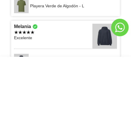
Playera Verde de Algodón - L
Melania
Excelente
Sudadero Negro Oversize con Capucha - L
Playera Negra con Corte Curvo
AGREGAR AL CARRITO
Q189.00
Q189.00
Carlos
La verdad que estoy muy contento con el
producto, rebasó las expectativas que
tenía, 100% recomendado
Playera Oversize Blanca Marfil 300G - M