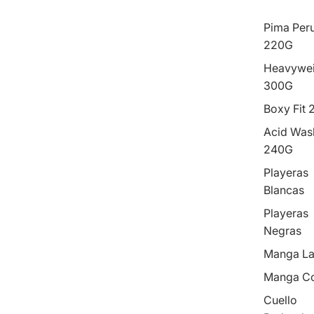
Pima Per
220G
Heavywei
300G
Boxy Fit
Acid Was
240G
Playeras
Blancas
Playeras
Negras
Manga La
Manga Co
Cuello