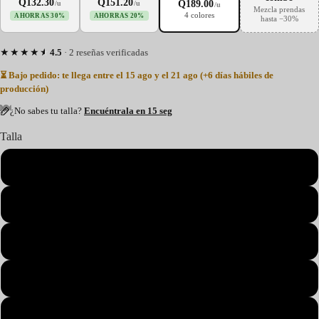
Q132.30
Q151.20
Q189.00
/u
/u
/u
Mezcla prendas
4 colores
AHORRAS 30%
AHORRAS 20%
hasta −30%
★★★★★
4.5
· 2 reseñas verificadas
⏳ Bajo pedido: te llega entre el 15 ago y el 21 ago (+6 días hábiles de
producción)
¿No sabes tu talla?
Encuéntrala en 15 seg
Talla
S
M
L
XL
2XL