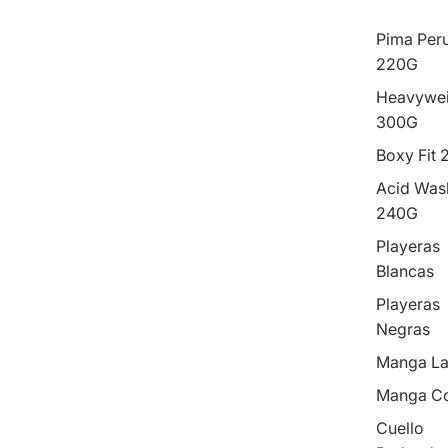
Pima Per
220G
Heavywei
300G
Boxy Fit
Acid Was
240G
Playeras
Blancas
Playeras
Negras
Manga La
Manga Co
Cuello