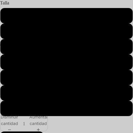
Talla
S
M
L
XL
2XL
3XL
4XL
Disminuir
Aumentar
cantidad
cantidad