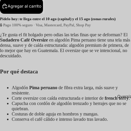
Agregar al carrito
Pídelo hoy: te llega entre el 10 ago (capital) y el 15 ago (zonas rurales)
🔒 Pago 100% seguro · Visa, Mastercard, PayPal, Shop Pay
¿Te gusta el fit holgado pero odias las telas finas que se deforman? El
Sudadero Café Oversize
en algodón Pima peruano tiene una tela más
densa, suave y de caída estructurada: algodón premium de primera, de
lo mejor que hay en Guatemala. El oversize que se ve intencional, no
descuidado.
Por qué destaca
Algodón
Pima peruano
de fibra extra larga, más suave y
resistente.
Oversi
Corte oversize con caída estructurada e interior de
french terry
.
Capucha con cordón de algodón trenzado y herrajes que no se
quiebran.
Costuras de doble aguja en hombros y mangas.
Conserva el café cálido e intenso lavado tras lavado.