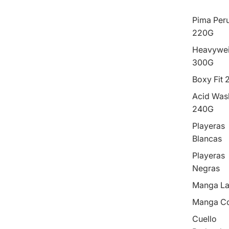
Pima Per
220G
Heavywei
300G
Boxy Fit
Acid Was
240G
Playeras
Blancas
Playeras
Negras
Manga La
Manga Co
Cuello