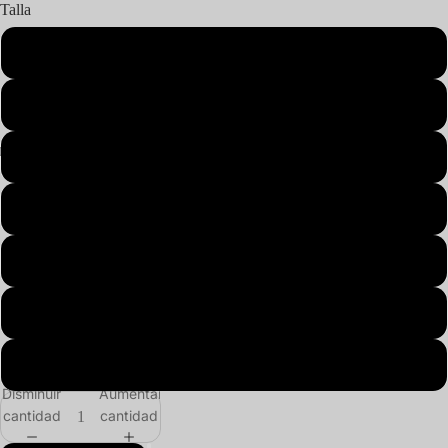
Talla
S
M
L
XL
2XL
3XL
4XL
Disminuir
Aumentar
cantidad
cantidad