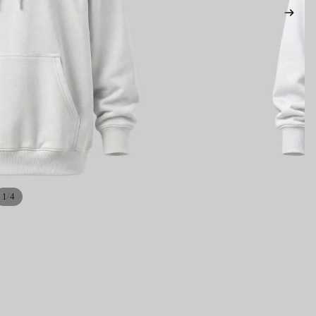
/
1
4