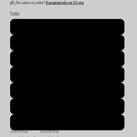
¿No sabes tu talla?
Encuéntrala en 15 seg
Talla
S
M
L
XL
2XL
3XL
4XL
Disminuir
Aumentar