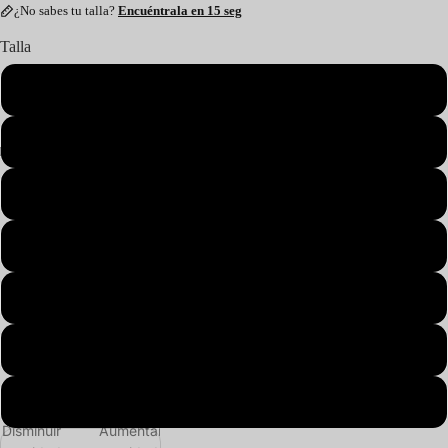
¿No sabes tu talla?
Encuéntrala en 15 seg
Talla
S
M
L
XL
2XL
3XL
4XL
Disminuir
Aumentar