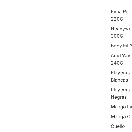
Pima Per
220G
Heavywei
300G
Boxy Fit
Acid Was
240G
Playeras
Blancas
Playeras
Negras
Manga La
Manga Co
Cuello