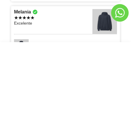
Melania
Excelente
Sudadero Negro Oversize con Capucha - L
Sudadero Café Oversize con Capucha
AGREGAR AL CARRITO
Q279.00
Q279.00
Carlos
La verdad que estoy muy contento con el
producto, rebasó las expectativas que
tenía, 100% recomendado
Playera Oversize Blanca Marfil 300G - M
Liliana